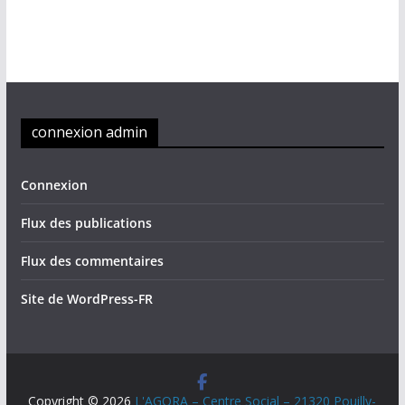
o
s
A
r
c
h
connexion admin
i
v
e
Connexion
s
Flux des publications
Flux des commentaires
Site de WordPress-FR
Copyright © 2026
L'AGORA – Centre Social – 21320 Pouilly-